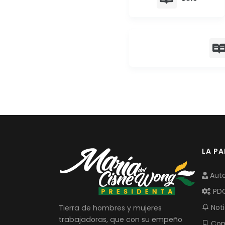
LA P
Auto
PD
Noti
Tierra de hombres y mujeres
trabajadoras, que con su empeño
Com