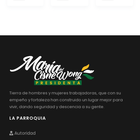
Convocatorias
GESTIÓN ADMINISTRATIVA
Plan de desarrollo y Ordenamiento Territorial - PD
Plan Anual Contratación - PAC
Plan Operativo Anual - POA
Convenios Institucionales
PRESUPUESTO: EJECUCIÓN Y REPORTES
Cédulas presupuestarias y balances
Tierra de hombres y mujeres trabajadoras, que con su
empeño y fortaleza han construido un lugar mejor para
Procesos de contratación
vivir, dando seguridad y descencia a su gente.
Ejecución Presupuestaria
LA PARROQUIA
Obras y proyectos
Autoridad