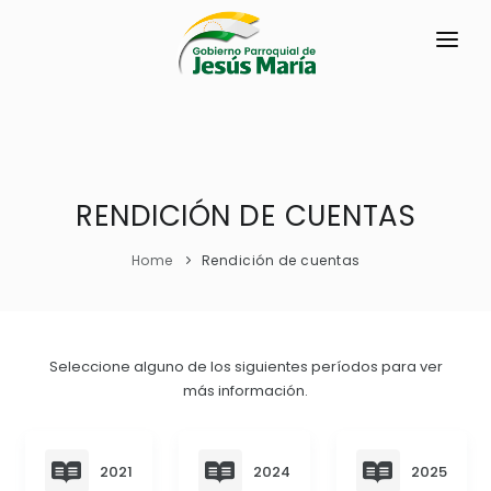
INICIO
LA PARROQUIA
RESEÑA HISTÓRICA
RENDICIÓN DE CUENTAS
GAD
Historia Antigua
TRANSPARENCIA
Home
Rendición de cuentas
Historia Actual
GESTIÓN Y PRESUPUESTO
Símbolos Cívicos
GESTIÓN INSTITUCIONAL
MECANISMOS DE PARTICIPACIÓN
Seleccione alguno de los siguientes períodos para ver
GEOGRAFÍA
más información.
Sesiones Ordinarias
TURISMO
Ubicación
CIUDADANÍA ACTIVA
Sesiones Extraordinarias
Ubicación Geográfica
Solicitud de acceso información pública
2021
2024
2025
Resoluciones
NEW