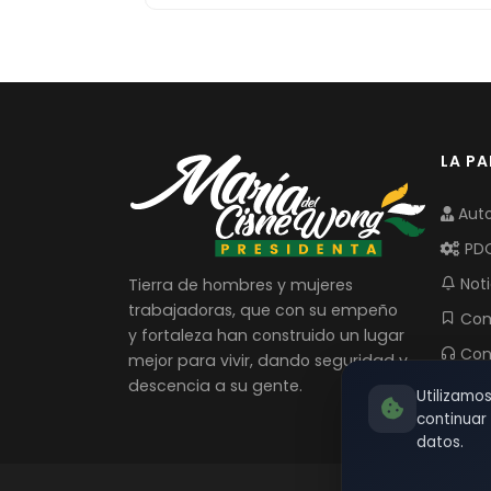
LA P
Auto
PD
Noti
Tierra de hombres y mujeres
trabajadoras, que con su empeño
Com
y fortaleza han construido un lugar
Con
mejor para vivir, dando seguridad y
descencia a su gente.
Utilizamo
continua
datos.