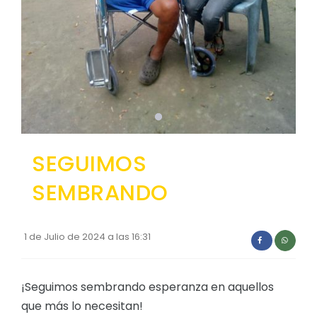
Convocatorias
GESTIÓN ADMINISTRATIVA
Plan de desarrollo y Ordenamiento Territorial - PD
Plan Anual Contratación - PAC
Plan Operativo Anual - POA
Convenios Institucionales
SEGUIMOS
PRESUPUESTO: EJECUCIÓN Y REPORTES
SEMBRANDO
Cédulas presupuestarias y balances
Procesos de contratación
1 de Julio de 2024 a las 16:31
Ejecución Presupuestaria
Obras y proyectos
¡Seguimos sembrando esperanza en aquellos
que más lo necesitan!